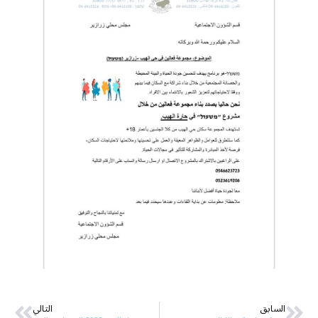
السابق
التالي