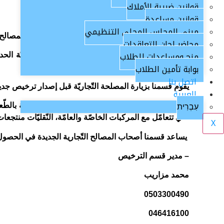
قوانين ضريبة الأملاك
قوانين مساعدة
مبنى المجلس المحلي التنظيمي
قسم ترخيص المصالح التّجارية مسؤول عن مراقبة المصالح ال
محاضر لجان التعاقدات
منح ومساعدات للطلاب
وهو المسؤول عن إصدار ترخيصات للمصالح التّجاريّة الحديث
بوابة تأمين الطلاب
الاقتصاد، قسم التّنظيم والبناء وغيرها
.
اتصل بنا
يقوم قسمنا بزيارة المصلحة التّجاريّة قبل إصدار ترخيص جدي
العربية
עִבְרִית
المصالح التّجاريّة التّابعة لقسمنا هي المصالح الخاصّة بالطّع
الّتي تتعامّل مع المركبات الخاصّة والعامّة، النّقليّات منتجعات
X
يساعد قسمنا أصحاب المصالح التّجارية الجديدة في الحصو
– مدير قسم الترخيص
محمد مزاريب
0503300490
046416100