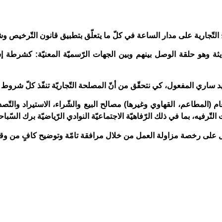
تّجارية على مدار الساعة في كلّ ما يتعلّق بتطبيق قانون التّرخيص 
ة وهو حلقة الوصل بينهم وبين الجهات الرّسميّة المعنيّة: كشرطة إس
د ساري المفعول، كي نتحقّق من أنّ المصلحة التّجاريّة تنفّذ كلّ شروط 
ام (المطاعم، القهاوي وغيرها) مصالح البيع والشّراء، الاستيراد والتّصدي
 التّرفيه، بما في ذلك الرّفاهيّة الاجتماعيّة النوادي الرّياضيّة برك السّبا
ل على رخصة مزاولة العمل من خلال مرافقة تامّة وتوضيح كافٍ من وق