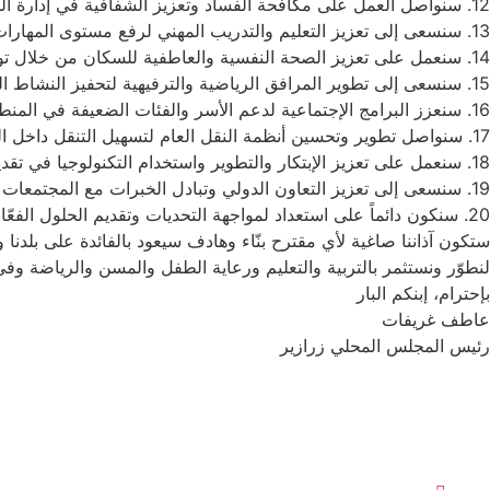
12.⁠ ⁠سنواصل العمل على مكافحة الفساد وتعزيز الشفافية في إدارة الموارد المحلية.
13.⁠ ⁠سنسعى إلى تعزيز التعليم والتدريب المهني لرفع مستوى المهارات في المنطقة.
14.⁠ ⁠سنعمل على تعزيز الصحة النفسية والعاطفية للسكان من خلال توفير الدعم اللازم.
15.⁠ ⁠سنسعى إلى تطوير المرافق الرياضية والترفيهية لتحفيز النشاط البدني والترفيه.
16.⁠ ⁠سنعزز البرامج الإجتماعية لدعم الأسر والفئات الضعيفة في المنطقة.
17.⁠ ⁠سنواصل تطوير وتحسين أنظمة النقل العام لتسهيل التنقل داخل القرية وخارجها.
18.⁠ ⁠سنعمل على تعزيز الإبتكار والتطوير واستخدام التكنولوجيا في تقديم الخدمات الحكومية.
19.⁠ ⁠سنسعى إلى تعزيز التعاون الدولي وتبادل الخبرات مع المجتمعات الأخرى.
20.⁠ ⁠سنكون دائماً على استعداد لمواجهة التحديات وتقديم الحلول الفعّالة لتحقيق رفاهية وازدهار المجتمع المحلي.
ستكون آذاننا صاغية لأي مقترح بنّاء وهادف سيعود بالفائدة على بلدن
لنطوّر ونستثمر بالتربية والتعليم ورعاية الطفل والمسن والرياضة وفي 
بإحترام، إبنكم البار
عاطف غريفات
رئيس المجلس المحلي زرازير