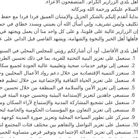
أهل بلدي الزرازير الكرام.. المتصفحون الأعزاء.
السلام عليكم ورحمة الله وبركاته
بدايةً أتقدم إليكم بالشكر الجزيل والإمتنان العميق فردا فردا مع حفظ
تكليف وليس تشريف، وإني أسأل الله أن يعينني ويسدد خطاي في حمل ه
إن الزرازير غالية على قلوبنا، و على كل واحد منا أن يعمل ويجتهد في 
فأهلها أهل الخير والنخوة والشهامة، ويشهد القاصي قبل الداني على 
أهل بلدي الأفاضل، أود أن أشارككم رؤيتي للمجلس المحلي في السنو
1.⁠ ⁠سنعمل على تعزيز البنية التحتية للقرية، بما في ذلك تحسين الطرق وشبكات المياه والكهرباء.
2.⁠ ⁠نسعى إلى توفير خدمات صحية وتعليمية عالية الجودة لجميع سكان القرية.
3.⁠ ⁠سنعزز التنمية الإقتصادية من خلال دعم رواد الأعمال المحليين وجذب الإستثمارات.
4.⁠ ⁠سنعمل على تعزيز الحياة الثقافية والإجتماعية من خلال تنظيم فعاليات وأنشطة متنوعة.
5.⁠ ⁠نسعى إلى تعزيز الأمن والسلامة في المنطقة من خلال تحسين خدمات الشرطة والدعم للمبادرات المجتمعية.
6.⁠ ⁠سنسعى جاهدين لتعزيز الإستدامة البيئية وتحسين جودة البيئة في المنطقة.
7.⁠ ⁠سنعمل على تشجيع المشاركة المدنية والإستماع لآراء السكان ومشاركتهم في صنع القرارات.
8.⁠ ⁠سنسعى إلى تعزيز التعاون مع المؤسسات الحكومية والخاصة لتحقيق أهدافنا المشتركة.
9.⁠ ⁠سنركز على تطوير السياحة المحلية وتعزيز صورة المدينة كوجهة سياحية.
10.⁠ ⁠سنعمل على تعزيز التواصل والتفاهم بين مختلف فئات المجتمع لتحقيق التضامن والوحدة.
11.⁠ ⁠سنسعى إلى تعزيز العدالة الإجتماعية وتوفير فرص متساوية للجميع.