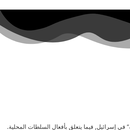
19. والغرض منه هو قيادة “ثورة الشفافية” في إسرائيل, فيما يتعلق بأفعال السلطات المحلية.