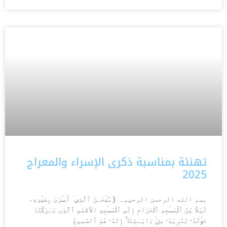
تهنئة بمناسبة ذكرى الإسراء والمعراج
2025
بسم الله الرحمن الرحيم.. { سُبۡحَـٰنَ ٱلَّذِیۤ أَسۡرَىٰ بِعَبۡدِهِۦ
لَيْلاً مِّنَ ٱلۡمَسۡجِدِ ٱلۡحَرَامِ إِلَى ٱلۡمَسۡجِدِ الأَقْصَى ٱلَّذِی بَـٰرَكۡنَا
حَوۡلَهُۥ لِنُرِیَهُۥ مِنۡ ءَایَـٰتِنَاۤۚ إِنَّهُۥ هُوَ ٱلسَّمِیعُ