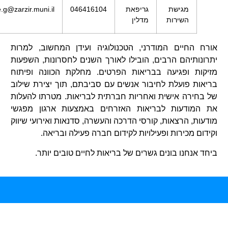
גישת
גריפאת
046416104
madeleine.g@zarzir.muni.il
שירות
מדלין
ים המודרני, הטכנולוגיה ועידן המחשוב, למרות
הם הרבים, הובילו לאורך השנים לחסרונות, השפעות
פגיעה בבריאות הפרטים. מחלקת הכוונה ופיתוח
ועלת לחיבור אנשים עם סביבתם, תוך יצירת שילוב
 אישית ואחריות חברתית לבריאות. מטרתו להעלות
עות לבריאות האזרחים באמצעות ארגון מפגשי
רצאות, קורסי הדרכה והעשרה, סדנאות ואירועי שיווק
ירות ופעילויות לקידום חברה פעילה ובריאה.
ו בונים גשרים של בריאות לחיים טובים יותר.