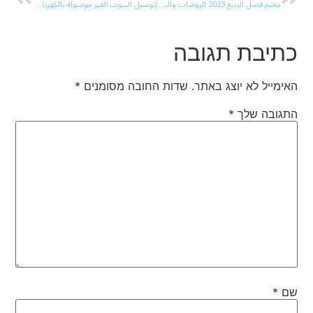
مخيم فصل الربيع 2023 للروضات والبساتين والإبتدائي حتى صف ثالث
توصيل البيوت الغير موصولة بالكهرباء بشبكة الكهرباء
כתיבת תגובה
האימייל לא יוצג באתר.
שדות החובה מסומנים
*
התגובה שלך
*
שם
*