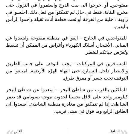
مفتوحين, أو اخرجوا الى بيت الدرج واستمروا في النزول حتى
مخرج البناية. فقط في حال لم تتمكنوا من فعل ذلك، اجلسوا في
زاوية داخلية من الغرفة أو تحت قطعة أثاث ثقيلة واحموا الرأس
باليدين.
للمتواجدين في الخارج – ابقوا في منطقة مفتوحة وابتعدوا عن
المباني، الأشجار، أسلاك الكهرباء وأغراض من الممكن أن تسقط
وتُعرّض حياتكم للخطر.
للمسافرين في المركبات – يجب التوقف على جانب الطريق
والانتظار داخل السيارة حتى انتهاء الهزّة الأرضية. امتنعوا من
التوقف تحت جسر أو مفرق طرق.
للماكثين بالقرب من شاطئ البحر – ابتعدوا عن شاطئ البحر
كيلومتر واحد على الاقل تحسبا لحدوث موجة تسونامي قد تغمر
الشاطئ. إذا لم تتمكنوا من مغادرة منطقة الشاطئ, اصعدوا الى
الطابق الرابع وما فوق في مبنى قريب.
السابق
التالي