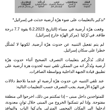
*تذكير بالتعليمات على ضوء هزّة أرضية حدثت في إسرائيل*
وقعت هزّة أرضية في مساء (التاريخ 6.2.2023 بقوة 7.7 درجة
طاقة, في تُرْكِيَا (مركز الهزّة خارج إسرائيل).
لم يتم تفعيل التنبيه عن حدوث هزّة أرضية, لكونها لا تُشكّل
خطرا على سكان إسرائيل.
لذلك, نُذكّركم بتعليمات التصرف الصحيح أثناء حدوث هزّة
أرضية ونُذكّر انه من الممكن تلقي تنبيه لحدوث هزة أرضية على
تطبيق قيادة الجبهة الداخلية وبواسطة الصافرات.
عند تلقي التنبيه عن حدوث هزّة أرضية او عندما نلاحظ دلالات
عن الهزّة الأرضية, يجب التصرف حسب التعليمات التالية:
للمتواجدين داخل مبنى – إذا تمكنتم من ذلك، اخرجوا الى منطقة
مفتوحة. وإذا لم تتمكنوا الخروج من المبنى خلال ثوانٍ معدودة،
ادخلوا الى المكان المحمي المنزلي واتركوا الباب والنوافذ